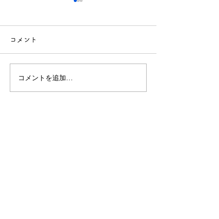
コメント
7月の通信ができました
コメントを追加…
令和８年５月３
会議案書