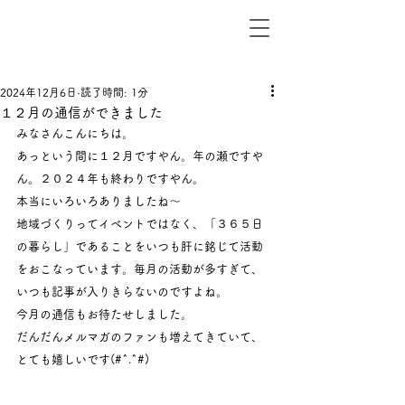
2024年12月6日
読了時間: 1分
１２月の通信ができました
みなさんこんにちは。
あっという間に１２月ですやん。年の瀬ですや
ん。２０２４年も終わりですやん。
本当にいろいろありましたね～
地域づくりってイベントではなく、「３６５日
の暮らし」であることをいつも肝に銘じて活動
をおこなっています。毎月の活動が多すぎて、
いつも記事が入りきらないのですよね。
今月の通信もお待たせしました。
だんだんメルマガのファンも増えてきていて、
とても嬉しいです(#^.^#)