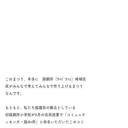
このまつり、本当に　採銅所（ｻｲﾄﾞｳｼｮ）地域住
民がみんなで考えてみんなで作り上げるまつり
なんです。
もともと、私たち協議会の拠点としている
旧採銅所小学校が4月の住民投票で「コミュニテ
ィセンター採do所」と命名いただいたこのコミ